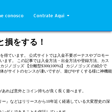
he conosco
Contrate Aqui
と損をする！
を得ています。 公式サイトでは入金不要ボーナスやプロモー
います。 この記事では入金方法・出金方法や登録方法、カス
ジノゴッズ 【分離型$300(100%)】 カジノゴッズ の紹介で
自体がサイトのセンスが凄いですが、遊びやすくする様に神機能
があれば意外とコイン持ちが良く長く遊べます。
ー』などはリリースから10年近く経過している大変歴史の深
%ランダムであることを保証しています。