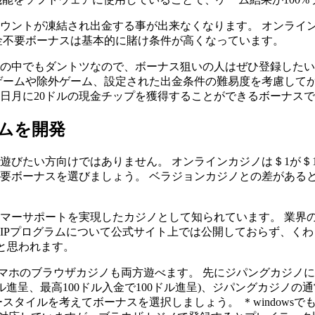
ウントが凍結され出金する事が出来なくなります。 オンライ
金不要ボーナスは基本的に賭け条件が高くなっています。
の中でもダントツなので、ボーナス狙いの人はぜひ登録したい
ゲームや除外ゲーム、設定された出金条件の難易度を考慮してか
日月に20ドルの現金チップを獲得することができるボーナス
ムを開発
びたい方向けではありません。 オンラインカジノは＄1が＄10
要ボーナスを選びましょう。 ベラジョンカジノとの差があると
タマーサポートを実現したカジノとして知られています。 業界
VIPプログラムについて公式サイト上では公開しておらず、く
と思われます。
もスマホのブラウザカジノも両方遊べます。 先にジパングカジノ
ドル進呈、最高100ドル入金で100ドル進呈)、ジパングカジ
スタイルを考えてボーナスを選択しましょう。 ＊windows