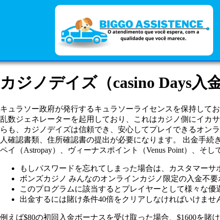
カジノデイズ（casino Da
キュラソー政府が発行するキュラソーライセンスを保持してお
乱数ジェネレーターを起用しており、これはカジノ側にイカサ
らも、カジノデイズは信頼でき、安心してプレイできるオン
人確認書類、住所確認書の提出が必要になります。 出金手続きを
ペイ（Astropay）、ヴィーナスポイント（Venus Point
もしパスワードを忘れてしまった場合は、カスタマーサ
ボンズカジノ みんなのオンラインカジノ限定の入金不
このプログラムに該当するとプレイヤーとして様々な優
出金するには賭け条件40倍をクリアしなければいけま
例えば$80の初回入金ボーナスを受け取った場合、$1600