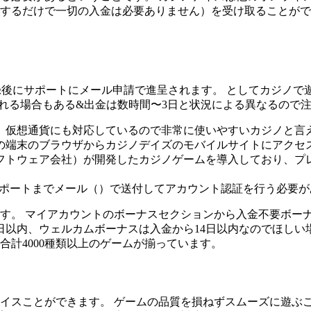
録するだけで一切の入金は必要ありません）を受け取ることがで
より新規登録後にサポートにメール申請で進呈されます。 としてカ
られる場合もある&出金は数時間〜3日と状況による異なるので
、仮想通貨にも対応しているので非常に使いやすいカジノと言
の端末のブラウザからカジノデイズのモバイルサイトにアクセ
ソフトウェア会社）が開発したカジノゲームを導入しており、プ
ポートまでメール（）で送付してアカウント認証を行う必要が
す。 マイアカウントのボーナスセクションから入金不要ボーナ
日以内、ウェルカムボーナスは入金から14日以内なのでほしい
計4000種類以上のゲームが揃っています。
イスことができます。 ゲームの品質を損ねずスムーズに遊ぶ