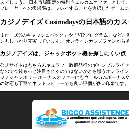
スでしょう。 日本市場限定の特別ウェルカムオファーとして
プレーヤーへの復帰率は、プレイすることを選択したゲームに
カジノデイズ Casinodaysの日本語
また「10%のキャッシュバック」や「VIPプログラム」など
ンもしっかり充実しています。 オンラインカジノファンから
カジノデイズは、ジャックポット機を探しにくい点
公式サイトはもちろんキュラソー政府発行のギャンブルライセ
なので今後もっと注目されるのではないかとも思うオンライン
ジノジャンボリー ボーナスオファーにもウェルカムボーナス
の対応も丁寧でネットレビューでも良い評価が多い印象です。