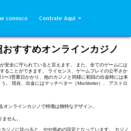
he conosco
Contrate Aqui
者に超おすすめオンラインカジノ
が安全に守られていると言えます。 また、全てのゲームには
することができます。 ライセンス、ゲームプレイの公平さか
1〜3営業日かかり、他のカジノと同様に初回の出金時には本
在、出金にはマッチベター（Muchbetter）、 アストロ
るオンラインカジノで特徴は独特なデザイン。
りません。
インカジノに比べると、やや低めの設定となっています。 カジノ