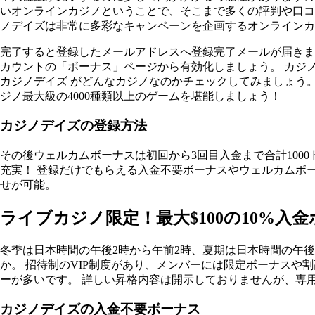
いオンラインカジノということで、そこまで多くの評判や口コ
ノデイズは非常に多彩なキャンペーンを企画するオンラインカ
完了すると登録したメールアドレスへ登録完了メールが届きま
カウントの「ボーナス」ページから有効化しましょう。 カジノ
カジノデイズ がどんなカジノなのかチェックしてみましょう
ジノ最大級の4000種類以上のゲームを堪能しましょう！
カジノデイズの登録方法
その後ウェルカムボーナスは初回から3回目入金まで合計1000
充実！ 登録だけでもらえる入金不要ボーナスやウェルカムボ
せが可能。
ライブカジノ限定！最大$100の10%
冬季は日本時間の午後2時から午前2時、夏期は日本時間の午
か。 招待制のVIP制度があり、メンバーには限定ボーナス
ーが多いです。 詳しい昇格内容は開示しておりませんが、専
カジノデイズの入金不要ボーナス