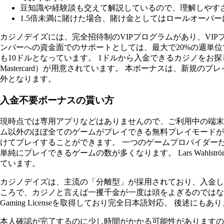
豆知識や経験談も交えて解説しているので、理解しやす
1.5倍未満に賭けた場合、賭け金としてはロールオーバ
カジノデイズには、完全招待制のVIPプログラムがあり、VI
ンバーへの資金面でのサポートとしては、最大で20%の週単
も10ドルとなっています。 1ドルから入金できるカジノをお
Mastercard）が用意されています。 本ボーナスは、新
外となります。
入金不要ボーナスの貰い方
現時点では専用アプリなどはありませんので、ご利用中の端末
ム以外のほぼ全てのゲームがプレイできる無料プレイモードがあ
けてプレイすることができます。 一つのゲームプロバイダー
単純にプレイできるゲームの数が多くなります。 Lars Wahlstr
ています。
カジノデイズは、主流の「分離型」が採用されており、入金し
ころで、カジノと言えば一攫千金が一度は頭をよぎるのではないでし
Gaming Licenseを取得しており完全日本語対応。 後述にも
本人確認が完了するのに少し時間がかかる可能性がありますの