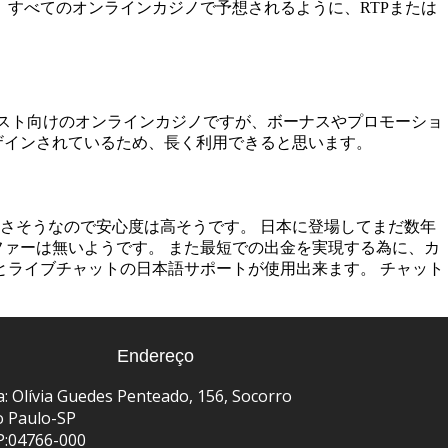
 すべてのオンラインカジノで予想されるように、RTPまたは
リスト向けのオンラインカジノですが、ボーナスやプロモーショ
ザインされているため、長く利用できると思います。
さそうなので安心度は高そうです。 日本に登場してまだ数年
ァーは無いようです。 また最短での出金を実現する為に、カ
とライブチャットの日本語サポートが使用出来ます。 チャット
Endereço
: Olívia Guedes Penteado, 156, Socorro
o Paulo-SP
P:04766-000