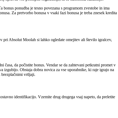
l. Ta bonus ponudba je tesno povezana s programom zvestobe in ima
onusa. Za pretvorbo bonusa v vsaki fazi bonusa je treba znesek kredita
v pri Absolut Moolah si lahko ogledate omejitev ali število igralcev,
dni časa, da počistite bonus. Vendar se da zahtevani petkratni promet v
va izgubijo. Obstaja dobra novica za vse uporabnike, ki raje igrajo na
brezplačnimi vrtljaji.
nostavno identifikacijo. Vzemite drug drugega vsaj napeto, da preletite