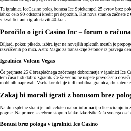
Ta igralnica IceCasino poleg bonusa Ice Spieltempel 25 evrov brez po
lahko celo 90-odstotni kredit pri depozitih. Kot nova stranka začnete 
v kvalificiranih igrah staviti 40-krat.
Poročilo o igri Casino Inc – forum o računa
Biljard, poker, pikado, izbira iger na novejših spletnih mestih je prep
razvrščenih po mizi. Astro Magic za transakcije žetonov iz pravega denar
Igralnica Vulcan Vegas
Če prejmete 25 € brezplačnega začetnega dobroimetja v igralnici Ice Cas
tem času tudi dobro zgraditi. Če še vedno ne uspete pravočasno doseči p
mobilnih napravah. Vsekakor deluje tudi mobilna igralnica, do katere e
Zakaj bi morali igrati z bonusom brez polog
Na dnu spletne strani je tudi celoten nabor informacij o licenciranju in
pogoje. Na primer, s srebrno stopnjo lahko izkoristite šefa svojega ose
Bonusi brez pologa v igralnici Ice Casino