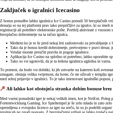
Zaključek o igralnici Icecasino
Z bonus ponudbo lahko igralnica Ice Casino ponudi 50 brezplačnih vrtlja
denarja so na tej platformi prav tako prepričljivi za igralce, ki so ime
registraciji ali potrditev elektronske pošte. Portfelj aktivirate z v
brezplačno dobroimetje na ta račun igralca.
Medtem ko je to še pred nekaj leti zadostovalo za privabljanje z 
Tako da je bonus kredit dobroimetje, pretvorjeno v pravi denar, 
Vendar morate preučiti pravila in pogoje igralnice.
Aplikacija Ice Casino na splošno ni potrebno, lahko uporabite sp
Tako so vsi ugotovili, da je ta ledena igralnica ugledna in varna.
To pomeni, da bodo vsi dobitki, ki jih ustvarite na katerem koli avtomat
zmagate, obstaja velika verjetnost, da boste, če ste uživali v templju ig
med seboj prijavijo v igralnici. To je tako imenovani igralniški popust,
Ali lahko kot obstoječa stranka dobim bonuse brez
Med vsemi ponudniki iger je nekaj velikih imen, kot je NetEnt. Poleg po
Fortentwicklung Gaming. Ice Spieltempel je še zelo mlada in zato zelo m
opremljena z evropsko licenco za igre na srečo, ki so jo podelili organi
igralnicah ne zgodi pogosto. Z brezplačnimi vrtljaji se lahko izplača na