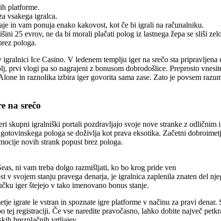
nih platforme.
za vsakega igralca.
aje in vam ponuja enako kakovost, kot če bi igrali na računalniku.
ni 25 evrov, ne da bi morali plačati polog iz lastnega žepa se sliši ze
brez pologa.
igralnici Ice Casino. V ledenem templju iger na srečo sta pripravljena d
j, prvi vlogi pa so nagrajeni z bonusom dobrodošlice. Preprosto vnesit
 Alone in raznolika izbira iger govorita sama zase. Zato je povsem razum
re na srečo
eri skupni igralniški portali pozdravljajo svoje nove stranke z odličnim
s gotovinskega pologa se doživlja kot prava eksotika. Začetni dobroime
omocije novih strank popust brez pologa.
eas, ni vam treba dolgo razmišljati, ko bo krog pride ven
t v svojem stanju pravega denarja, je igralnica zaplenila znaten del nj
jučku iger štejejo v tako imenovano bonus stanje.
 igrate le vstran in spoznate igre platforme v načinu za pravi denar. S s
ni po tej registraciji. Če vse naredite pravočasno, lahko dobite največ 
skih brezplačnih vrtljajev.