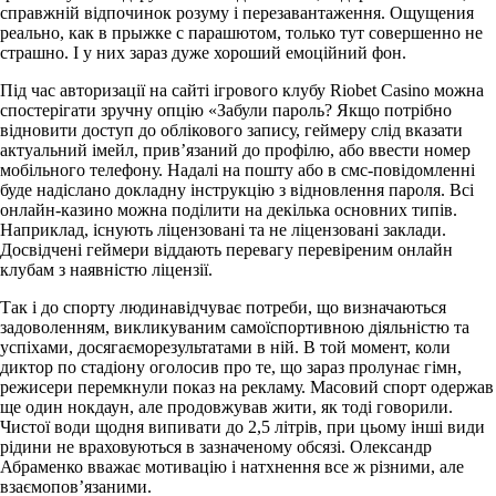
справжній відпочинок розуму і перезавантаження. Ощущения
реально, как в прыжке с парашютом, только тут совершенно не
страшно. І у них зараз дуже хороший емоційний фон.
Під час авторизації на сайті ігрового клубу Riobet Casino можна
спостерігати зручну опцію «Забули пароль? Якщо потрібно
відновити доступ до облікового запису, геймеру слід вказати
актуальний імейл, прив’язаний до профілю, або ввести номер
мобільного телефону. Надалі на пошту або в смс-повідомленні
буде надіслано докладну інструкцію з відновлення пароля. Всі
oнлaйн-кaзинo можна поділити нa декілька основних типів.
Наприклад, існують ліцензовані та не ліцензовані заклади.
Досвідчені геймери віддають перевагу перевіреним онлайн
клубам з наявністю ліцензії.
Так і до спорту людинавідчуває потреби, що визначаються
задоволенням, викликуваним самоїспортивною діяльністю та
успіхами, досягаєморезультатами в ній. В той момент, коли
диктор по стадіону оголосив про те, що зараз пролунає гімн,
режисери перемкнули показ на рекламу. Масовий спорт одержав
ще один нокдаун, але продовжував жити, як тоді говорили.
Чистої води щодня випивати до 2,5 літрів, при цьому інші види
рідини не враховуються в зазначеному обсязі. Олександр
Абраменко вважає мотивацію і натхнення все ж різними, але
взаємопов’язаними.