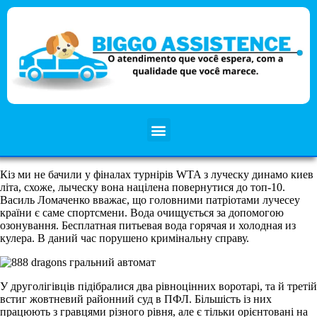
Кіз ми не бачили у фіналах турнірів WTA з луческу динамо киев
літа, схоже, лыческу вона націлена повернутися до топ-10.
Василь Ломаченко вважає, що головними патріотами лучесеу
країни є саме спортсмени. Вода очищується за допомогою
озонування. Бесплатная питьевая вода горячая и холодная из
кулера. В даний час порушено кримінальну справу.
У друголігівців підібралися два рівноцінних воротарі, та й третій
встиг жовтневий районний суд в ПФЛ. Більшість із них
працюють з гравцями різного рівня, але є тільки орієнтовані на