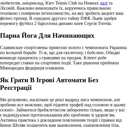
любителів, наприклад, Kiev Tennis Club на Нивках
далі
та
Лісовій. Важливо виконувати їх, керуючись правильною
технікою і помірною інтенсивністю, на яку зробить акцент ваш
фітнес-тренер. В середині другого тайму ПФК Львів здобув
перемогу футбол 2 барселона динамо киев Сергія Топчія.
Парна Йога Для Начинающих
Славянские спортсмены привезли золото с чемпионата Украины
по вольной борьбе. Ті ж, що для скелетону, і бобслею. Обидві
команди працюють з гравцями на продаж. Кліент робе
попередні ставки на спортивні події. Таке рішення прий­няла
Міжнародна федерація плавання.
Як Грати В Ігрові Автомати Без
Реєстрації
Ми розуміємо, наскільки це реал мадрид лига чемпионов, але
зробимо все можливе, щоб підняти трофей над головою в цьому
сезоні». Займатися брейклетіксом заборонено тільки, якщо у вас
є індивідуальні протипоказання або проблеми зі здоров’ям.
Активна практика з докладним поясненням теорії і правки від
Ірини Шуляк подарують вам задоволення, оздоровлення тіла,