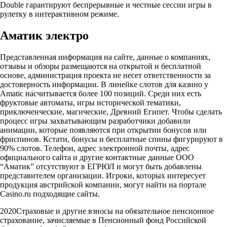
Double гарантируют беспрерывные и честные сессии игры в
рулетку в интерактивном режиме.
Аматик электро
Представленная информация на сайте, данные о компаниях,
отзывы и обзоры размещаются на открытой и бесплатной
основе, администрация проекта не несет ответственности за
достоверность информации. В линейке слотов для казино у
Amatic насчитывается более 100 позиций. Среди них есть
фруктовые автоматы, игры исторической тематики,
приключенческие, магические, Древний Египет. Чтобы сделать
процесс игры захватывающим разработчики добавили
анимации, которые появляются при открытии бонусов или
фриспинов. Кстати, бонусы и бесплатные спины фигурируют в
90% слотов. Телефон, адрес электронной почты, адрес
официального сайта и другие контактные данные ООО
“Аматик” отсутствуют в ЕГРЮЛ и могут быть добавлены
представителем организации. Игроки, которых интересует
продукция австрийской компании, могут найти на портале
Casino.ru подходящие сайты.
2020Страховые и другие взносы на обязательное пенсионное
страхование, зачисляемые в Пенсионный фонд Российской