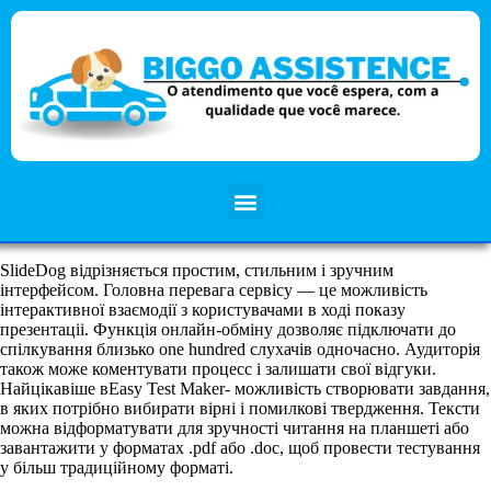
SlideDog відрізняється простим, стильним і зручним
інтерфейсом. Головна перевага сервісу — це можливість
інтерактивної взаємодії з користувачами в ході показу
прeзентаціі. Функція онлайн-обміну дозволяє підключати до
спілкування близько one hundred слухачів одночасно. Аудиторія
також може коментувати пpоцесс і залишати свої відгуки.
Найцікавіше вEasy Test Maker- можливість створювати завдання,
в яких потрібно вибирати вірні і помилкові твердження. Тексти
можна відформатувати для зручності читання на планшеті або
завантажити у форматах .pdf або .doc, щоб провести тестування
у більш традиційному форматі.