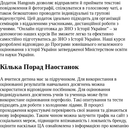
Додаток Hangouts дозволяє відправляти й приймати текстові
повідомлення й фотографії, спілкуватися в голосовому чаті, а
також безкоштовно проводити індивідуальні та групові
відеозустрічі. Цей додаток ідеально підходить для організації
семінарів з віддаленими учасниками, дистанційної роботи з
учнями. “Онлайн підготовка до ЗНО з Історії України” – за
допомогою наших курсів Ви зможете легко та ефективно
самостійно підготуватись до ЗНО з Історії України. Наші курси
розроблені відповідно до Програми зовнішнього незалежного
оцінювання з історії України затвердженої Міністерством освіти
та науки України.
Кілька Порад Наостанок
А вчитися дитина має за підручником. Для використання в
оцінюванні результатів навчальних досягнень можна
скористатися відповідним посібником. Для оцінювання
індивідуальних досягнень учнів та учениць може бути
використане оцінювання портфоліо. Такі опитування та тести
підходять для роботи з холодними лідами. В процесі
проходження користувачі перевіряють свої знання та дізнаються
нову інформацію. Таким чином можна залучити трафік на сайт з
соціальних мереж, підвищити впізнаваність і лояльність бренду,
оцінити наскільки ЦА ознайомлена з інформацією про компанію