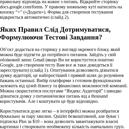
правильну відповідь на кожне з питань. Відкрийте сторінку
docs.google.com/forms. У правому нижньому куті натисніть на
кнопку “+” («Додати»). Форма для створення тестування
відкриється автоматично (слайд 2).
Яких Правил Слід Дотримуватися,
Формулюючи Тестові Завдання?
Об’єкт додасться на сторінку у вигляді окремого блоку, який
можна буде підтягти до потрібного питання. Зайдіть у свій
обліковий запис Gmail (якщо Ви не користуєтеся поштою
Google, для створення тесту Вам все ж таки доведеться її
зареєструвати) (слайд 1). Опитування дозволяють дізнатися
думку аудиторії, це найпростіший і прямий шлях до розуміння
бажань останньої. Вибір платформи з готовим функціоналом
залежить від цілей бізнесу та фінансових можливостей компанії.
Можна скористатися послугами “Яндекс.Аудиторії” і швидко
дізнатися думку з питання/низки питань від a thousand
користувачів. Але і коштувати це буде відповідно.
Користуватися дуже легко – в інтерфейсі можна розібратися
буквально за пару хвилин. Quizlet безкоштовний, але буває і
підписка Plus за $10 – вона дозволить завантажувати власні
картинки і створювати необмежену кількість навчальних груп.