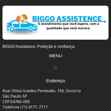
BIGGO Assistance. Proteção e confiança.
MENU
Endereço
Rua: Olívia Guedes Penteado, 156, Socorro
São Paulo-SP
CEP:04766-000
Telefone (11) 4171-7717