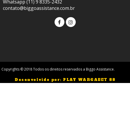
Whatsapp (11) 9 8335-2432
contato@biggoassistance.com.br
Copyrights © 2018 Todos os direitos reservados a Biggo Assistance.
Desenvolvido por: PLAY WARGABET 88