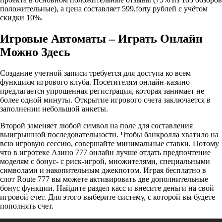
положительные), а цена составляет 599,forty рублей с учётом
скидки 10%.
Игровые Автоматы – Играть Онлайн
Можно Здесь
Создание учетной записи требуется для доступа ко всем
функциям игрового клуба. Посетителям онлайн-казино
предлагается упрощенная регистрация, которая занимает не
более одной минуты. Открытие игрового счета заключается в
заполнении небольшой анкеты.
Второй заменяет любой символ на поле для составления
выигрышной последовательности. Чтобы банкролла хватило на
всю игровую сессию, совершайте минимальные ставки. Потому
что в игротеке Азино 777 онлайн лучше отдать предпочтение
моделям с бонус- с риск-игрой, множителями, специальными
символами и накопительным джекпотом. Играя бесплатно в
слот Route 777 вы можете активировать две дополнительные
бонус функции. Найдите раздел касс и внесите деньги на свой
игровой счет. Для этого выберите систему, с которой вы будете
пополнять счет.