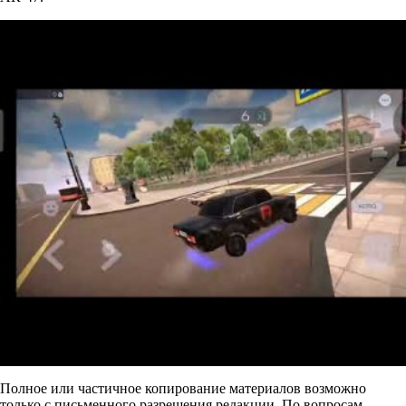
Полное или частичное копирование материалов возможно
только с письменного разрешения редакции. По вопросам