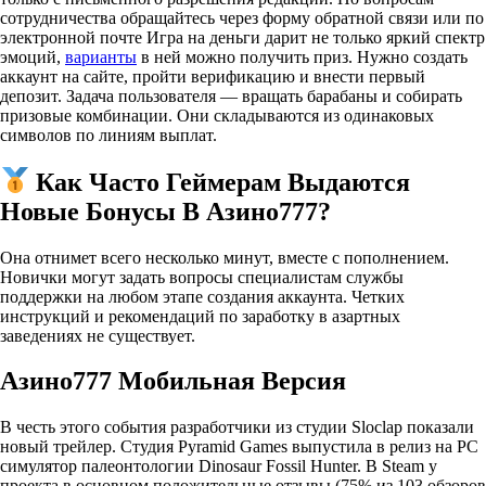
сотрудничества обращайтесь через форму обратной связи или по
электронной почте Игра на деньги дарит не только яркий спектр
эмоций,
варианты
в ней можно получить приз. Нужно создать
аккаунт на сайте, пройти верификацию и внести первый
депозит. Задача пользователя — вращать барабаны и собирать
призовые комбинации. Они складываются из одинаковых
символов по линиям выплат.
Как Часто Геймерам Выдаются
Новые Бонусы В Азино777?
Она отнимет всего несколько минут, вместе с пополнением.
Новички могут задать вопросы специалистам службы
поддержки на любом этапе создания аккаунта. Четких
инструкций и рекомендаций по заработку в азартных
заведениях не существует.
Азино777 Мобильная Версия
В честь этого события разработчики из студии Sloclap показали
новый трейлер. Студия Pyramid Games выпустила в релиз на PC
симулятор палеонтологии Dinosaur Fossil Hunter. В Steam у
проекта в основном положительные отзывы (75% из 103 обзоров