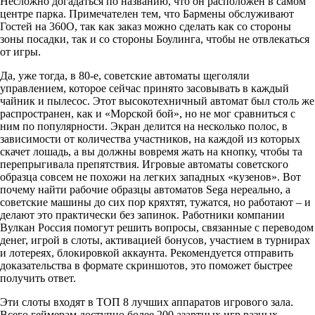
Несложно догадаться по названию, что он расположен в самом
центре парка. Примечателен тем, что Бармены обслуживают
Гостей на 360О, так как заказ можно сделать как со стороны
зоны посадки, так и со стороны Боулинга, чтобы не отвлекаться
от игры.
Да, уже тогда, в 80-е, советские автоматы щеголяли
управлением, которое сейчас принято засовывать в каждый
чайник и пылесос. Этот высокотехничный автомат был столь же
распространен, как и «Морской бой», но не мог сравниться с
ним по популярности. Экран делится на несколько полос, в
зависимости от количества участников, на каждой из которых
скачет лошадь, а вы должны вовремя жать на кнопку, чтобы та
перепрыгивала препятствия. Игровые автоматы советского
образца совсем не похожи на легких западных «кузенов». Вот
почему найти рабочие образцы автоматов Sega нереально, а
советские машины до сих пор кряхтят, тужатся, но работают – и
делают это практически без запинок. Работники компании
Вулкан Россия помогут решить вопросы, связанные с переводом
денег, игрой в слоты, активацией бонусов, участием в турнирах
и лотереях, блокировкой аккаунта. Рекомендуется отправить
доказательства в формате скриншотов, это поможет быстрее
получить ответ.
Эти слоты входят в ТОП 8 лучших аппаратов игрового зала.
Всего геймерам доступно более 200 азартных игр разных