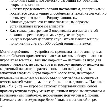
пополнить казну, повсеместно разрешил во Франции,
открывать казино.
«Ребята продемонстрировали наставникам, соперникам и
гостям все свои лучшие способности в таком не легком, но
очень нужном деле — Родину защищать.
Многие думают, что казино хаотичным образом
устанавливает игровые аппараты.
Как только расстреляли 3 одержимых автомата в этой
локации – респа одержимых тут уже не будет.
Бонус к первому депозиту клуб Вулкан начисляет при
пополнении счета от 500 рублей одним платежом.
Монетоприёмник — устройство, предназначенное для приема
монет. Обычно применяется в автоматах самообслуживания и
игровых автоматах. Пасьянс маджонг — настольная игра для
одного человека, по структуре и игровому процессу похожа на
карточный пасьянс, играется с помощью набора фишек
азиатской азартной игры маджонг. Более того, некоторые
реализации используют изображения случайных предметов
вместо костей маджонга, а от собственно маджонга… Патинко
(яп. パチンコ) — игровой автомат, представляющий собой
промежуточную форму между денежным игровым автоматом и
вертикальным пинболом, необычайно популярен в Японии.
Помимо этого, в эмуляторе Дикий знак и в основной игре.