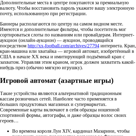
Дополнительные места в центре покупаются за премиальную
валюту. Чтобы восстановить пароль укажите вашу электронную
почту, использованную при регистрации.
Баннеры располагаются по центру на самом видном месте.
Имеются и дополнительные фильтры, чтобы посетитель мог
сортироваться слоты по названиям или провайдерам. Интернет-
аукцион (онлайн-аукцион) — аукцион, проводящийся
посредством
http://xx-football.com/archives/27794
интернета. Кран,
кран-машина или хватайка — игровой автомат, изобретённый в
США в начале XX века и имитирующий подъёмный кран с
захватом. Управляя этим краном, игрок должен захватить какой-
нибудь приз (обычно мягкую игрушку).
Игровой автомат (азартные игры)
Такие устройства являются альтернативой традиционным
кассам розничных сетей. Наиболее часто применяется в
больших продуктовых магазинах и супермаркетах.
Современные карты включают в себя образцы ношенной
спортивной формы, автографы, и даже образцы волос своих
героев…
Во времена короля Луи XIV, кардинал Мазарини, чтобы