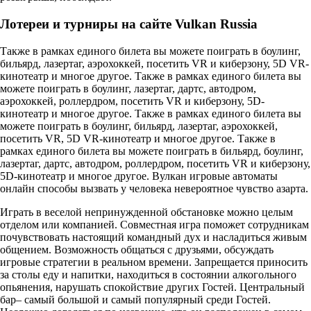
Лотереи и турниры на сайте Vulkan Russia
Также в рамках единого билета вы можете поиграть в боулинг,
бильярд, лазертаг, аэрохоккей, посетить VR и киберзону, 5D VR-
кинотеатр и многое другое. Также в рамках единого билета вы
можете поиграть в боулинг, лазертаг, дартс, автодром,
аэрохоккей, роллердром, посетить VR и киберзону, 5D-
кинотеатр и многое другое. Также в рамках единого билета вы
можете поиграть в боулинг, бильярд, лазертаг, аэрохоккей,
посетить VR, 5D VR-кинотеатр и многое другое. Также в
рамках единого билета вы можете поиграть в бильярд, боулинг,
лазертаг, дартс, автодром, роллердром, посетить VR и киберзону,
5D-кинотеатр и многое другое. Вулкан игровые автоматы
онлайн способы вызвать у человека невероятное чувство азарта.
Играть в веселой непринужденной обстановке можно целым
отделом или компанией. Совместная игра поможет сотрудникам
почувствовать настоящий командный дух и насладиться живым
общением. Возможность общаться с друзьями, обсуждать
игровые стратегии в реальном времени. Запрещается приносить
за столы еду и напитки, находиться в состоянии алкогольного
опьянения, нарушать спокойствие других Гостей. Центральный
бар– самый большой и самый популярный среди Гостей.