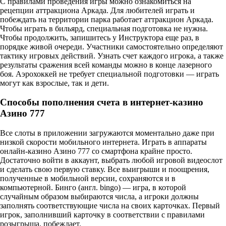
С правилами проведения игры можно ознакомиться на
рецепции аттракциона Аркада. Для любителей играть и
побеждать на территории парка работает аттракцион Аркада.
Чтобы играть в бильярд, специальная подготовка не нужна.
Чтобы продолжить, запишитесь у Инструктора еще раз, в
порядке живой очереди. Участники самостоятельно определяют
тактику игровых действий. Узнать счет каждого игрока, а также
результаты сражения всей команды можно в конце лазерного
боя. Аэрохоккей не требует специальной подготовки — играть
могут как взрослые, так и дети.
Способы пополнения счета в интернет-казино
Азино 777
Все слоты в приложении загружаются моментально даже при
низкой скорости мобильного интернета. Играть в аппараты
онлайн-казино Азино 777 со смартфона крайне просто.
Достаточно войти в аккаунт, выбрать любой игровой видеослот
и сделать свою первую ставку. Все выигрыши и поощрения,
полученные в мобильной версии, сохраняются и в
компьютерной. Бинго (англ. bingo) — игра, в которой
случайным образом выбираются числа, а игроки должны
заполнять соответствующие числа на своих карточках. Первый
игрок, заполнивший карточку в соответствии с правилами
розыгрыша, побеждает.